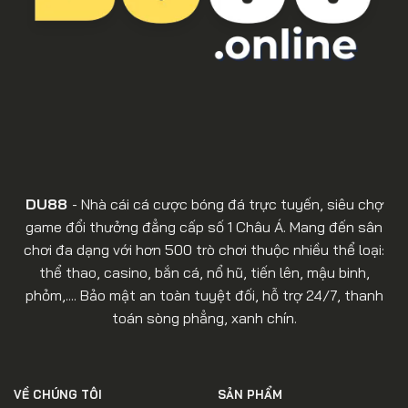
DU88
- Nhà cái cá cược bóng đá trực tuyến, siêu chợ
game đổi thưởng đẳng cấp số 1 Châu Á. Mang đến sân
chơi đa dạng với hơn 500 trò chơi thuộc nhiều thể loại:
thể thao, casino, bắn cá, nổ hũ, tiến lên, mậu binh,
phỏm,.... Bảo mật an toàn tuyệt đối, hỗ trợ 24/7, thanh
toán sòng phẳng, xanh chín.
VỀ CHÚNG TÔI
SẢN PHẨM