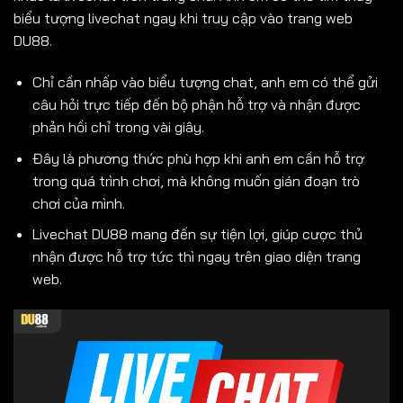
biểu tượng livechat ngay khi truy cập vào trang web
DU88.
Chỉ cần nhấp vào biểu tượng chat, anh em có thể gửi
câu hỏi trực tiếp đến bộ phận hỗ trợ và nhận được
phản hồi chỉ trong vài giây.
Đây là phương thức phù hợp khi anh em cần hỗ trợ
trong quá trình chơi, mà không muốn gián đoạn trò
chơi của mình.
Livechat DU88 mang đến sự tiện lợi, giúp cược thủ
nhận được hỗ trợ tức thì ngay trên giao diện trang
web.