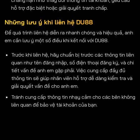
hỗ trợ đặc biệt hoặc giải quyết tranh chấp.
Những lưu ý khi liên hệ DU88
Để quá trình liên hệ diễn ra nhanh chóng và hiệu quả, anh
em cần lưu ý một số điều khi kết nối với DU88.
Trước khi liên hệ, hãy chuẩn bị trước các thông tin liên
quan như tên đăng nhập, số điện thoại đăng ký, và chi
tiết vấn đề anh em gặp phải. Việc cung cấp đầy đủ
thông tin sẽ giúp nhân viên hỗ trợ dễ dàng kiểm tra và
giải quyết vấn đề cho anh em.
Tránh cung cấp thông tin nhạy cảm cho các bên không
liên quan để bảo vệ tài khoản của bạn.