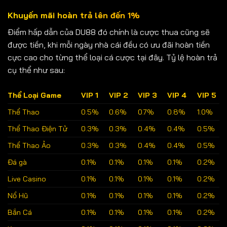
Khuyến mãi hoàn trả lên đến 1%
Điểm hấp dẫn của DU88 đó chính là cược thua cũng sẽ
được tiền, khi mỗi ngày nhà cái đều có ưu đãi hoàn tiền
cực cao cho từng thể loại cá cược tại đây. Tỷ lệ hoàn trả
cụ thể như sau:
Thể Loại Game
VIP 1
VIP 2
VIP 3
VIP 4
VIP 5
Thể Thao
0.5%
0.6%
0.7%
0.8%
1.0%
Thể Thao Điện Tử
0.3%
0.3%
0.4%
0.4%
0.5%
Thể Thao Ảo
0.3%
0.3%
0.4%
0.4%
0.5%
Đá gà
0.1%
0.1%
0.1%
0.1%
0.2%
Live Casino
0.1%
0.1%
0.1%
0.1%
0.2%
Nổ Hũ
0.1%
0.1%
0.1%
0.1%
0.2%
Bắn Cá
0.1%
0.1%
0.1%
0.1%
0.2%