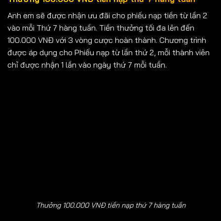
Anh em sẽ được nhận ưu đãi cho phiếu nạp tiền từ lần 2
vào mỗi Thứ 7 hàng tuần. Tiền thưởng tối đa lên đến
100.000 VNĐ với 3 vòng cược hoàn thành. Chương trình
được áp dụng cho Phiếu nạp từ lần thứ 2, mỗi thành viên
chỉ được nhận 1 lần vào ngày thứ 7 mỗi tuần.
Thưởng 100.000 VNĐ tiền nạp thứ 7 hàng tuần