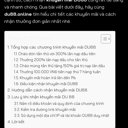
và nhanh chóng. Qua bài viết dưới đây, hãy cùng
du88.online
tìm hiểu chi tiết các khuyến mãi và cách
nhận thưởng đơn giản nhất nhé.
Table of Contents
Tổng hợp các chương trình khuyến mãi DU88
Chào đón tân thủ với 300% lần nạp đầu tiên
Thưởng 200% lần nạp đầu cho tân thủ
Chào mừng tân thủ tặng 150% giá trị nạp lần đầu
Thưởng 100.000 VNĐ tiền nạp thứ 7 hàng tuần
Khuyến mãi hoàn trả lên đến 1%
Điều kiện nhận khuyến mãi DU88
Hướng dẫn cách nhận khuyến mãi DU88
Lưu ý khi nhận khuyến mãi DU 88
Nắm rõ điều khoản và quy định của chương trình
Kiểm tra đường link khuyến mãi
Sử dụng một địa chỉ IP và tài khoản DU88 duy nhất
Lời kết