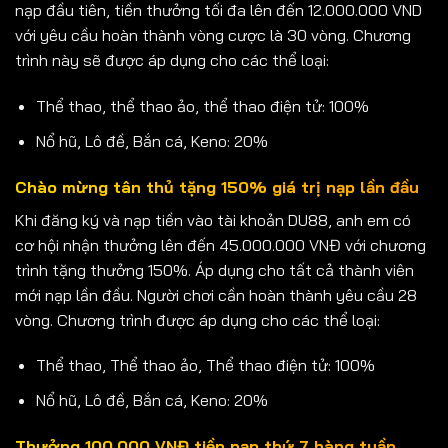
nạp đầu tiên, tiền thưởng tối đa lên đến 12.000.000 VND
với yêu cầu hoàn thành vòng cược là 30 vòng. Chương
trình này sẽ được áp dụng cho các thể loại:
Thể thao, thể thao ảo, thể thao điện tử: 100%
Nổ hũ, Lô đề, Bắn cá, Keno: 20%
Chào mừng tân thủ tặng 150% giá trị nạp lần đầu
Khi đăng ký và nạp tiền vào tài khoản DU88, anh em có
cơ hội nhận thưởng lên đến 45.000.000 VNĐ với chương
trình tặng thưởng 150%. Áp dụng cho tất cả thành viên
mới nạp lần đầu. Người chơi cần hoàn thành yêu cầu 28
vòng. Chương trình được áp dụng cho các thể loại:
Thể thao, Thể thao ảo, Thể thao điện tử: 100%
Nổ hũ, Lô đề, Bắn cá, Keno: 20%
Thưởng 100.000 VNĐ tiền nạp thứ 7 hàng tuần