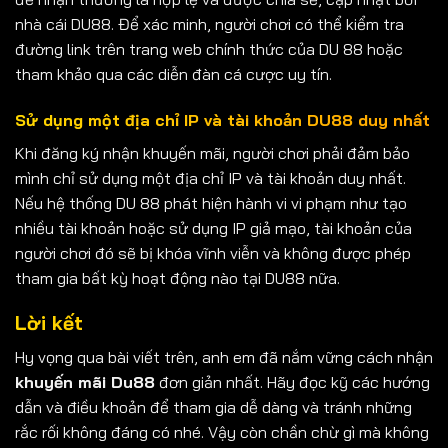
nhà cái DU88. Để xác minh, người chơi có thể kiểm tra
đường link trên trang web chính thức của DU 88 hoặc
tham khảo qua các diễn đàn cá cược uy tín.
Sử dụng một địa chỉ IP và tài khoản DU88 duy nhất
Khi đăng ký nhận khuyến mãi, người chơi phải đảm bảo
mình chỉ sử dụng một địa chỉ IP và tài khoản duy nhất.
Nếu hệ thống DU 88 phát hiện hành vi vi phạm như tạo
nhiều tài khoản hoặc sử dụng IP giả mạo, tài khoản của
người chơi đó sẽ bị khóa vĩnh viễn và không được phép
tham gia bất kỳ hoạt động nào tại DU88 nữa.
Lời kết
Hy vọng qua bài viết trên, anh em đã nắm vững cách nhận
khuyến mãi Du88
đơn giản nhất. Hãy đọc kỹ các hướng
dẫn và điều khoản để tham gia dễ dàng và tránh những
rắc rối không đáng có nhé. Vậy còn chần chừ gì mà không