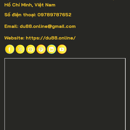
Hồ Chí Minh, Việt Nam
Số điện thoại: 09789787652
Email:
du88.online@gmail.com
Website: https://du88.online/